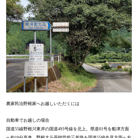
農家民泊野根家へお越しいただくには
自動車でお越しの場合
国道55線野根川東岸の国道493号線を北上。県道01号を船津方面
へ約10分直進。野根大斗薬師堂前三差路を国道55線生見方面へ右