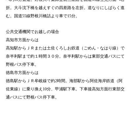
折。大斗沈下橋を越えすぐの四差路を左折。道なりにしばらく進
む。国道55線野根川橋詰より車で15分。
公共交通機関でお越しの場合
高知市方面からは
高知駅からＪＲまたは土佐くろしお鉄道（ごめん・なはり線）で
奈半利駅まで約１時間３０分。奈半利駅からは東部交通バスにて
野根バス停下車。
徳島市方面からは
徳島駅からＪＲ牟岐線で約2時間。海部駅から阿佐海岸鉄道（阿
佐東線）に乗り換え10分、甲浦駅下車。下車後高知方面行東部交
通バスにて野根バス停下車。