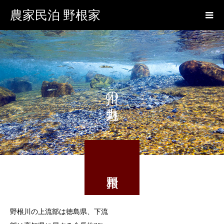
農家民泊 野根家
川の魅力
野根川の上流部は徳島県、下流