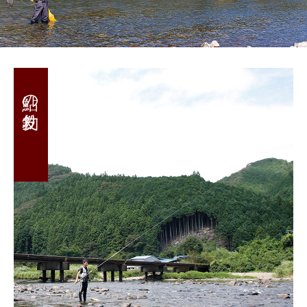
鮎の友釣り