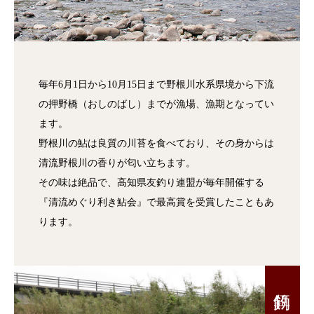
毎年6月1日から10月15日まで野根川水系県境から下流
の押野橋（おしのばし）までが漁場、漁期となってい
ます。
野根川の鮎は良質の川苔を食べており、その身からは
清流野根川の香りが匂い立ちます。
その味は絶品で、高知県友釣り連盟が毎年開催する
『清流めぐり利き鮎会』で最高賞を受賞したこともあ
ります。
餌釣り