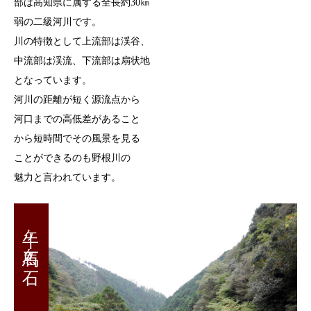
部は高知県に属する全長約30㎞
弱の二級河川です。
川の特徴として上流部は渓谷、
中流部は渓流、下流部は扇状地
となっています。
河川の距離が短く源流点から
河口までの高低差があること
から短時間でその風景を見る
ことができるのも野根川の
魅力と言われています。
牛ヶ石馬ヶ石