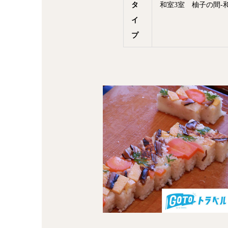
タ
和室3室 柚子の間-
イ
プ