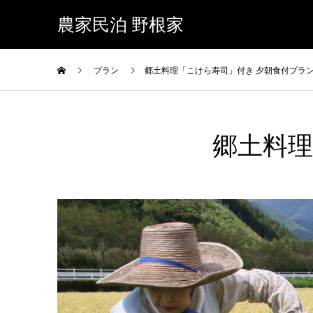
農家民泊 野根家
プラン
郷土料理「こけら寿司」付き 夕朝食付プラ
郷土料理