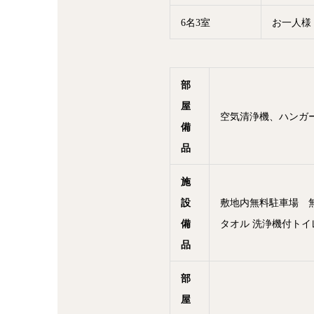
6名3室
お一人
部
屋
空気清浄機、ハンガー
備
品
施
設
敷地内無料駐車場 無
備
タオル 洗浄機付ト
品
部
屋