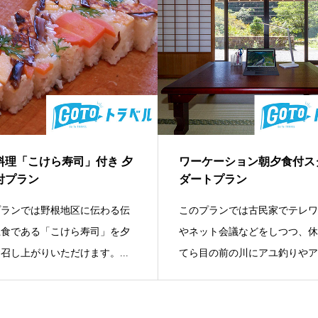
料理「こけら寿司」付き 夕
ワーケーション朝夕食付ス
付プラン
ダートプラン
プランでは野根地区に伝わる伝
このプランでは古民家でテレ
土食である「こけら寿司」を夕
やネット会議などをしつつ、
召し上がりいただけます。...
てら目の前の川にアユ釣りやアマ