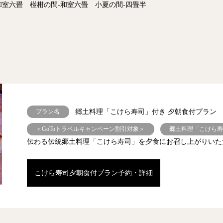
和室六畳 椪柑の間-和室六畳 小夏の間-四畳半
プラン名
郷土料理「こけら寿司」付き 夕朝食付プラン
＜GoToトラベルキャンペーン割引対象＞
郷土料理「こけら
伝わる伝統郷土料理「こけら寿司」を夕食にお召し上がりいた
こけら寿司夕朝食付プラン予約・詳細