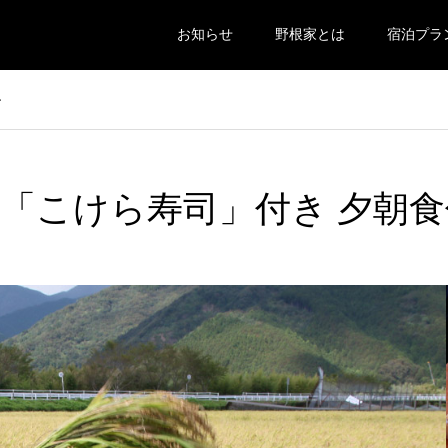
お知らせ
野根家とは
宿泊プラ
ン
「こけら寿司」付き 夕朝