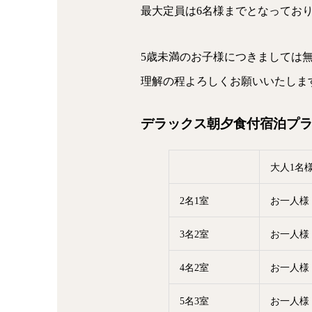
最大定員は6名様までとなってお
5歳未満のお子様につきましては
理解の程よろしくお願いいたしま
デラックス朝夕食付宿泊プ
大人1名
2名1室
お一人
3名2室
お一人
4名2室
お一人
5名3室
お一人